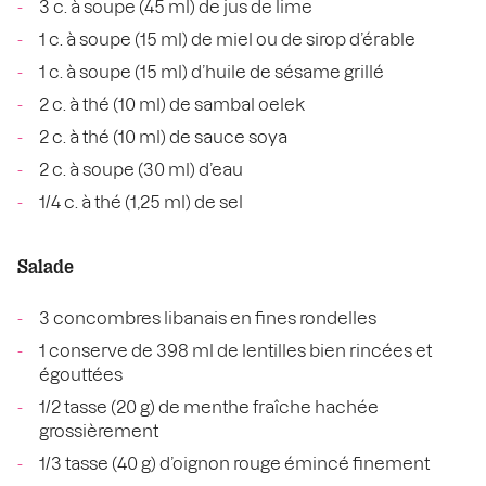
3 c. à soupe (45 ml) de jus de lime
1 c. à soupe (15 ml) de miel ou de sirop d’érable
1 c. à soupe (15 ml) d’huile de sésame grillé
2 c. à thé (10 ml) de sambal oelek
2 c. à thé (10 ml) de sauce soya
2 c. à soupe (30 ml) d’eau
1/4 c. à thé (1,25 ml) de sel
Salade
3 concombres libanais en fines rondelles
1 conserve de 398 ml de lentilles bien rincées et
égouttées
1/2 tasse (20 g) de menthe fraîche hachée
grossièrement
1/3 tasse (40 g) d’oignon rouge émincé finement