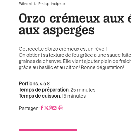
,
Pâtes et riz
Plats principaux
Orzo crémeux aux é
aux asperges
Cet recette d’orzo crémeux est un rêve!!
On obtient sa texture de feu grâce à une sauce fait
graines de chanvre. Elle vient ajouter plein de fra
grâce au basilic et au citron! Bonne dégustation!
Portions
: 4 à 6
Temps de préparation
: 25 minutes
Temps de cuisson
: 15 minutes
Partager :