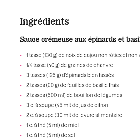
Ingrédients
Sauce crémeuse aux épinards et basi
1 tasse (130 g) de noix de cajou non rôties et no
1/4 tasse (40 g) de graines de chanvre
3 tasses (125 g) d’épinards bien tassés
2 tasses (60 g) de feuilles de basilic frais
2 tasses (500 ml) de bouillon de légumes
3 c. à soupe (45 ml) de jus de citron
2 c. à soupe (30 ml) de levure alimentaire
1 c. à thé (5 ml) de miel
1 c. à thé (5 ml) de sel