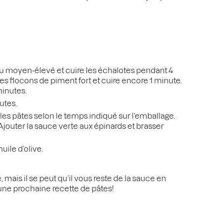
 feu moyen-élevé et cuire les échalotes pendant 4
les flocons de piment fort et cuire encore 1 minute.
minutes.
utes.
les pâtes selon le temps indiqué sur l’emballage.
 Ajouter la sauce verte aux épinards et brasser
uile d’olive.
mais il se peut qu’il vous reste de la sauce en
 une prochaine recette de pâtes!