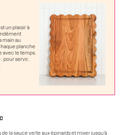
t un plaisir à
ofondément
la main au
. Chaque planche
e avec le temps.
: pour servir,
.
c
de la sauce verte aux épinards et mixer jusqu’à