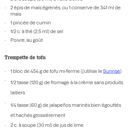
2 épis de maïs égrenés, ou 1 conserve de 341 ml de
maïs
1 pincée de cumin
1/2 c. à thé (2,5 ml) de sel
Poivre, au goût
Trempette de tofu
1 bloc de 454 g de tofu mi-ferme (j’utilise le
Sunrise
)
1/2 tasse (120 g) de fromage à la crème sans produits
laitiers
1/4 tasse (60 g) de jalapeños marinés bien égouttés
et hachés grossièrement
2 c. à soupe (30 ml) de jus de lime