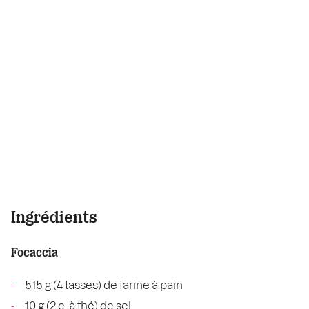
Ingrédients
Focaccia
515 g (4 tasses) de farine à pain
10 g (2 c. à thé) de sel