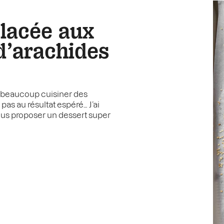
glacée aux
d’arachides
 beaucoup cuisiner des
 pas au résultat espéré… J’ai
ous proposer un dessert super