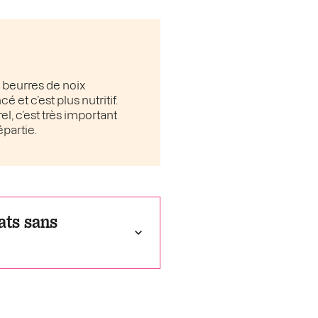
s beurres de noix
 et c’est plus nutritif.
l, c’est très important
épartie.
ats sans