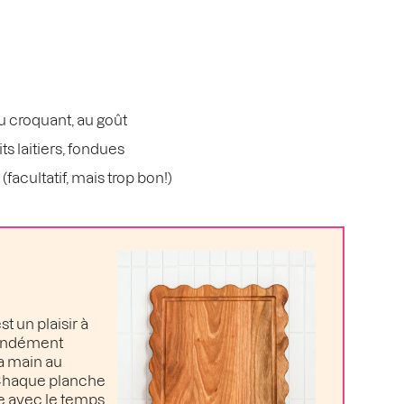
u croquant, au goût
ts laitiers, fondues
(facultatif, mais trop bon!)
t un plaisir à
ofondément
la main au
. Chaque planche
e avec le temps.