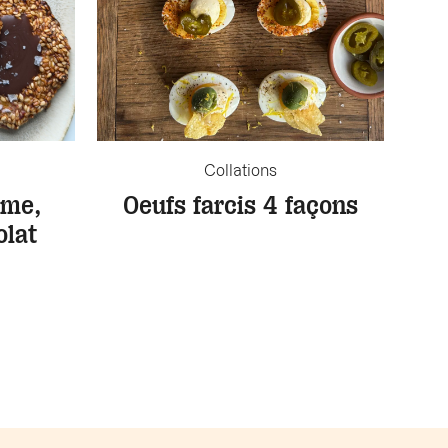
Collations
ame,
Oeufs farcis 4 façons
olat