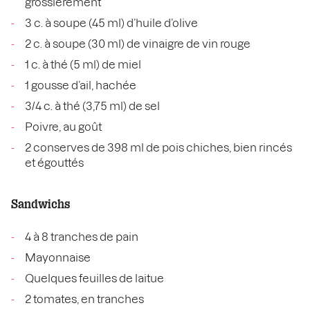
grossièrement
3 c. à soupe (45 ml) d’huile d’olive
2 c. à soupe (30 ml) de vinaigre de vin rouge
1 c. à thé (5 ml) de miel
1 gousse d’ail, hachée
3/4 c. à thé (3,75 ml) de sel
Poivre, au goût
2 conserves de 398 ml de pois chiches, bien rincés
et égouttés
Sandwichs
4 à 8 tranches de pain
Mayonnaise
Quelques feuilles de laitue
2 tomates, en tranches