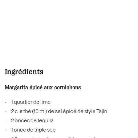
Ingrédients
Margarita épicé aux cornichons
1 quartier de lime
2 c. à thé (10 ml) de sel épicé de style Tajin
2 onces de tequila
1 once de triple sec