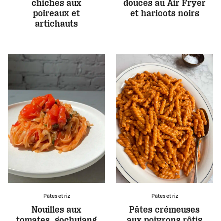
chiches aux
douces au Air Fryer
poireaux et
et haricots noirs
artichauts
Pâtes et riz
Pâtes et riz
Nouilles aux
Pâtes crémeuses
tomates, gochujang
aux poivrons rôtis