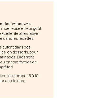
s les “reines des
ra moelleuse et leur goût
 excellente alternative
e dans les recettes.
es autant dans des
ies, en desserts, pour
rinades. Elles sont
 ou encore farcies de
pprêter!
tes-les tremper 5 à 10
ner une texture