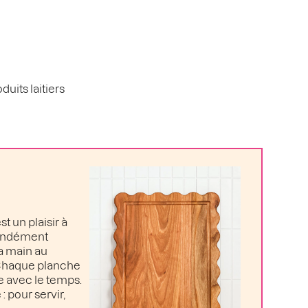
duits laitiers
t un plaisir à
ofondément
la main au
. Chaque planche
e avec le temps.
: pour servir,