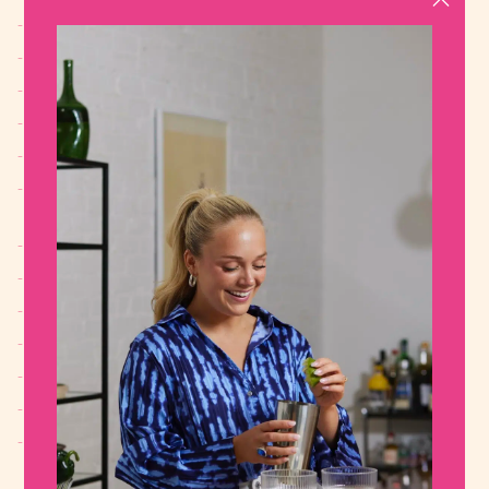
3/4 c. à thé (3,75 ml) de sel
1 c. à soupe (15 ml) de gingembre frais râpé
2 gousses d’ail, hachées
2 c. à soupe (30 ml) de pâte de tomates
2 c. à soupe (30 ml) de pâte de cari
2 tasse (500 ml) de bouillon de poulet ou de
légumes
1 conserve de 398 ml de lait de coco régulier
1 c. à soupe (15 ml) de jus de lime
1 c. à soupe (15 ml) de sauce poisson (facultatif)
1 c. à soupe (15 ml) de sirop d’érable ou de miel
2 c. à thé (10 ml) de sambal oelek ou de sriracha
20 à 24 dumplings surgelés au choix
2 tasse (85 g) d’épinards